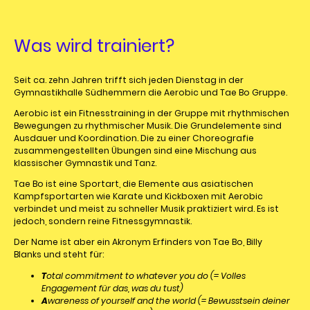
Was wird trainiert?
Seit ca. zehn Jahren trifft sich jeden Dienstag in der
Gymnastikhalle Südhemmern die Aerobic und Tae Bo Gruppe.
Aerobic ist ein Fitnesstraining in der Gruppe mit rhythmischen
Bewegungen zu rhythmischer Musik. Die Grundelemente sind
Ausdauer und Koordination. Die zu einer Choreografie
zusammengestellten Übungen sind eine Mischung aus
klassischer Gymnastik und Tanz.
Tae Bo ist eine Sportart, die Elemente aus asiatischen
Kampfsportarten wie Karate und Kickboxen mit Aerobic
verbindet und meist zu schneller Musik praktiziert wird. Es ist
jedoch, sondern reine Fitnessgymnastik.
Der Name ist aber ein Akronym Erfinders von Tae Bo, Billy
Blanks und steht für:
T
otal commitment to whatever you do (= Volles
Engagement für das, was du tust)
A
wareness of yourself and the world (= Bewusstsein deiner