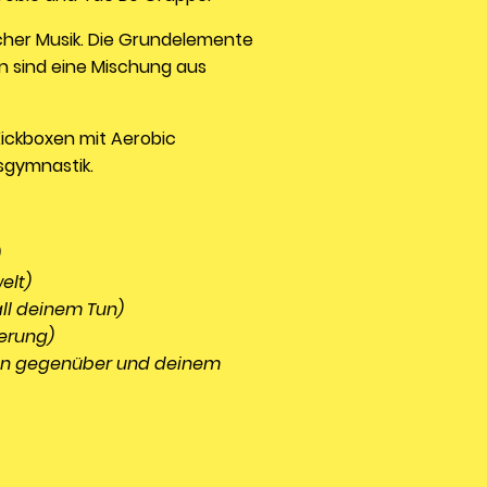
cher Musik. Die Grundelemente
n sind eine Mischung aus
Kickboxen mit Aerobic
ssgymnastik.
)
elt)
 all deinem Tun)
derung)
llen gegenüber und deinem