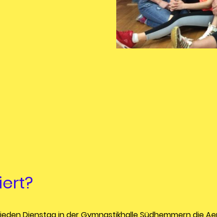
iert?
ich jeden Dienstag in der Gymnastikhalle Südhemmern die A