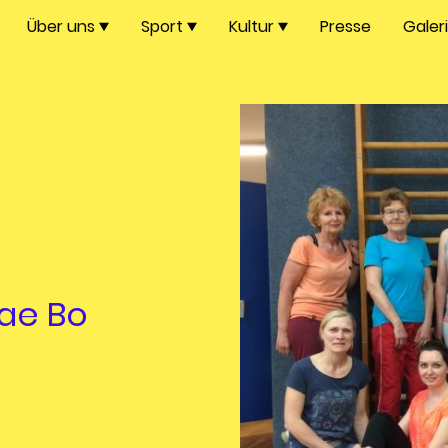
Über uns
Sport
Kultur
Presse
Galer
ae Bo