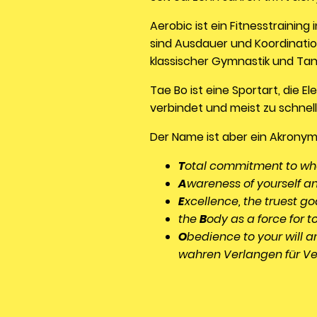
Aerobic ist ein Fitnesstraini
sind Ausdauer und Koordinati
klassischer Gymnastik und Tan
Tae Bo ist eine Sportart, die
verbindet und meist zu schnelle
Der Name ist aber ein Akronym E
T
otal commitment to wha
A
wareness of yourself a
E
xcellence, the truest go
the
B
ody as a force for 
O
bedience to your will 
wahren Verlangen für V