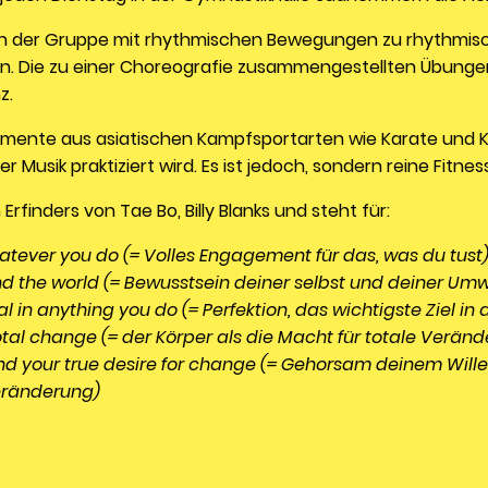
ng in der Gruppe mit rhythmischen Bewegungen zu rhythmis
on. Die zu einer Choreografie zusammengestellten Übunge
z.
 Elemente aus asiatischen Kampfsportarten wie Karate und 
r Musik praktiziert wird. Es ist jedoch, sondern reine Fitne
rfinders von Tae Bo, Billy Blanks und steht für:
tever you do (= Volles Engagement für das, was du tust
nd the world (= Bewusstsein deiner selbst und deiner Umw
al in anything you do (= Perfektion, das wichtigste Ziel in
total change (= der Körper als die Macht für totale Verän
and your true desire for change (= Gehorsam deinem Wi
eränderung)